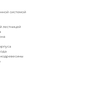
нной системой
й лестницей
а
она
орпуса
хода
рмодревесины
а