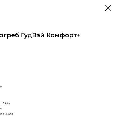
огреб ГудВэй Комфорт+
е
90 мм
ия
евянная