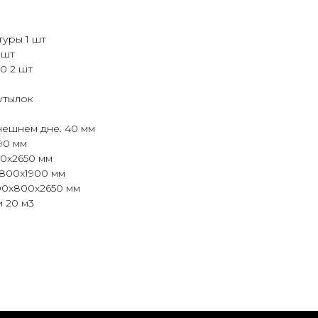
уры 1 шт
 шт
0 2 шт
утылок
нешнем дне. 40 мм
90 мм
0x2650 мм
800x1900 мм
00x800x2650 мм
 20 м3