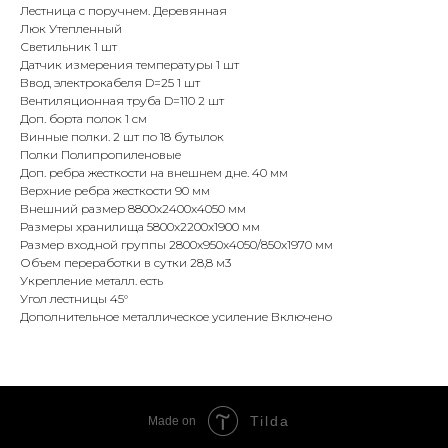
Лестница с поручнем. Деревянная
Люк Утепленный
Светильник 1 шт
Датчик измерения температуры 1 шт
Ввод электрокабеля D=25 1 шт
Вентиляционная труба D=110 2 шт
Доп. борта полок 1 см
Винные полки. 2 шт по 18 бутылок
Полки Полипропиленовые
Доп. ребра жесткости на внешнем дне. 40 мм
Верхние ребра жесткости 90 мм
Внешний размер 8800x2400x4050 мм
Размеры хранилища 5800x2200x1900 мм
Размер входной группы 2800x950x4050/850x1970 мм
Объем переработки в сутки 28,8 м3
Укрепление металл. есть
Угол лестницы 45°
Дополнительное металлическое усиление Включено
Tilda
Made on