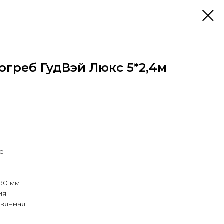
греб ГудВэй Люкс 5*2,4м
е
90 мм
ия
евянная