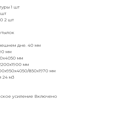
уры 1 шт
 шт
0 2 шт
утылок
нешнем дне. 40 мм
90 мм
0x4050 мм
2200x1900 мм
00x950x4050/850x1970 мм
 24 м3
еское усиление Включено