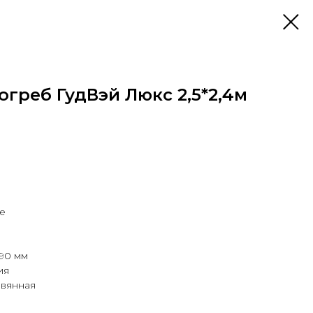
греб ГудВэй Люкс 2,5*2,4м
е
90 мм
ия
евянная