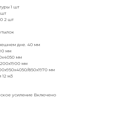
уры 1 шт
 шт
0 2 шт
утылок
нешнем дне. 40 мм
90 мм
0x4050 мм
200x1900 мм
00x950x4050/850x1970 мм
 12 м3
еское усиление Включено